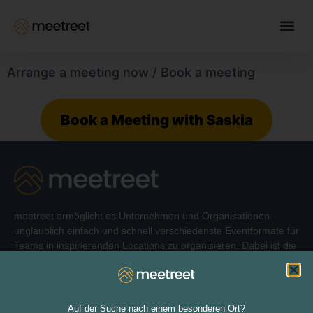
Arrange a meeting now / Book a meeting
Book a Meeting with Saskia
meetreet ermöglicht es Unternehmen und Organisationen
unglaublich einfach und schnell verschiedenste Eventformate für
Teams in inspirierenden Locations zu organisieren. Dabei ist die
Auswahl an Locations einzigartig und das Programm durch
verschiedenste Zusatzoptionen komplett, sodass einem
unvergesslichen Event nichts mehr im Wege steht.
Auf der Suche nach einem besonderen Ort?