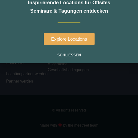
Inspirierende Locations für Offsites
Seminare & Tagungen entdecken
Locations
about
Über meetreet
Berlin
Kontakt
Hamburg
Explore Locations
legal
München
Impressum
Harz
SCHLIESSEN
Datenschutz
Partner
Allgemeine
Geschäftsbedingungen
Locationpartner werden
Partner werden
© All rights reserved
Made with
by the meetreet team