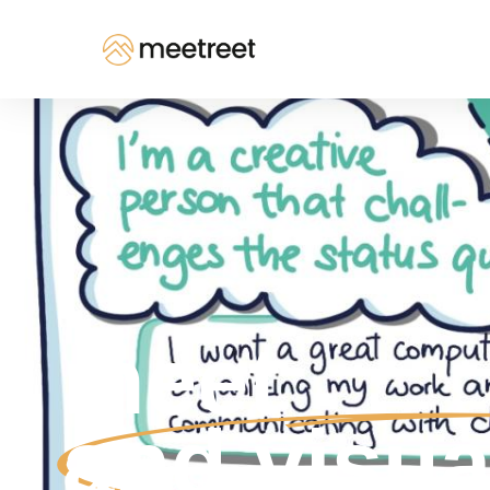
meet
and visua